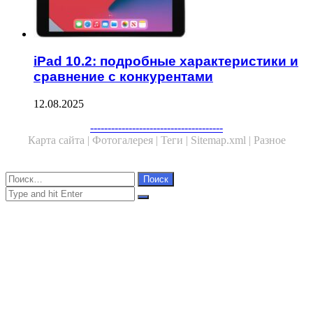
iPad 10.2: подробные характеристики и
сравнение с конкурентами
12.08.2025
Facebook
Twitter
WhatsApp
Telegram
--------------------------------------
Карта сайта |
Фотогалерея |
Теги |
Sitemap.xml |
Разное
Close
Найти:
Close
Search
for