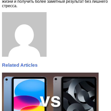
жизни и получить более заметный результат без лишнего
стресса.
Facebook
Twitter
LinkedIn
Tumblr
Pinterest
Reddit
VKontakte
Odnoklassniki
Skype
WhatsApp
Telegram
Viber
Share
Print
via
Email
Related Articles