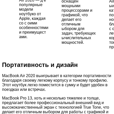
Air 2020 — д е
оснащен
Ai
популярные
мощными
ыи
модели
процессорами и
ка
ноутбуко от
графикой, что
по
Apple, каждая
делает его
но
со с оими
отличным
бл
особенностями
ыбором для
с 
и преимущест
задач, требующих
ле
ами.
ычислительных
ко
мощностей.
то
пр
Портативность и дизайн
MacBook Air 2020 выигрывает в категории портативности
благодаря своему легкому корпусу и тонкому профилю.
Этот ноутбук легко поместится в сумку и будет удобен в
поездках или встречах.
MacBook Pro 13, хоть и несколько тяжелее и толще,
предлагает более профессиональный внешний вид и
высококачественный экран с технологией True Tone, что
делает его отличным выбором для работы с графикой и