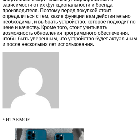
зависимости от их функциональности и бренда
производителя. Поэтому перед покупкой стоит
определиться с тем, какие функции вам действительно
необходимы, и выбрать устройство, которое подходит по
цене и качеству. Кроме того, стоит учитывать
возможность обновления программного обеспечения,
чтобы быть уверенным, что устройство будет актуальным
и после нескольких лет использования.
Facebook
Twitter
LinkedIn
Tumblr
Pinterest
Reddit
VKontakte
Odnoklassniki
Skype
WhatsApp
Telegram
Viber
Share
Print
via
Email
ЧИТАЕМОЕ