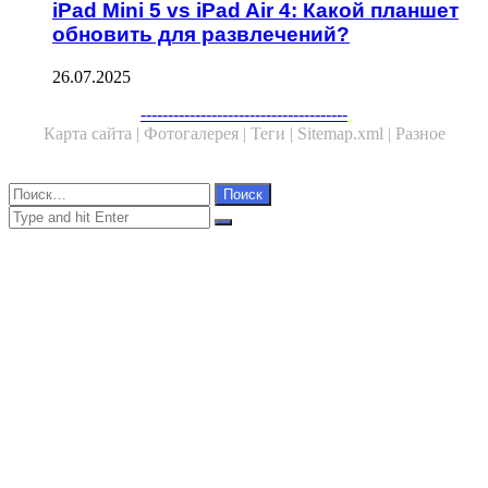
iPad Mini 5 vs iPad Air 4: Какой планшет
обновить для развлечений?
26.07.2025
Facebook
Twitter
WhatsApp
Telegram
--------------------------------------
Карта сайта |
Фотогалерея |
Теги |
Sitemap.xml |
Разное
Close
Найти:
Close
Search
for