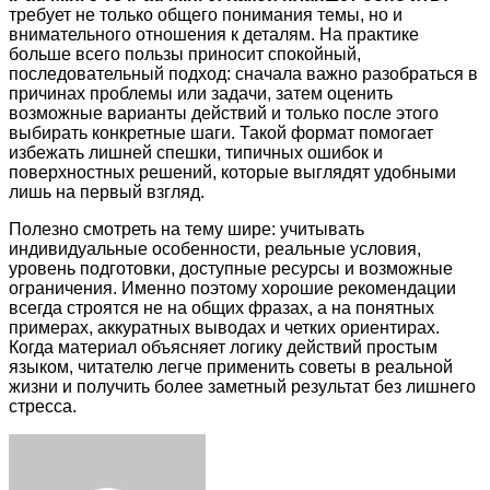
требует не только общего понимания темы, но и
внимательного отношения к деталям. На практике
больше всего пользы приносит спокойный,
последовательный подход: сначала важно разобраться в
причинах проблемы или задачи, затем оценить
возможные варианты действий и только после этого
выбирать конкретные шаги. Такой формат помогает
избежать лишней спешки, типичных ошибок и
поверхностных решений, которые выглядят удобными
лишь на первый взгляд.
Полезно смотреть на тему шире: учитывать
индивидуальные особенности, реальные условия,
уровень подготовки, доступные ресурсы и возможные
ограничения. Именно поэтому хорошие рекомендации
всегда строятся не на общих фразах, а на понятных
примерах, аккуратных выводах и четких ориентирах.
Когда материал объясняет логику действий простым
языком, читателю легче применить советы в реальной
жизни и получить более заметный результат без лишнего
стресса.
Facebook
Twitter
LinkedIn
Tumblr
Pinterest
Reddit
VKontakte
Odnoklassniki
Skype
WhatsApp
Telegram
Viber
Share
Print
via
Email