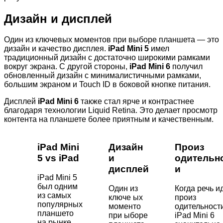
Дизайн и дисплей
Один из ключевых моментов при выборе планшета — это
дизайн и качество дисплея.
iPad Mini 5
имел
традиционный дизайн с достаточно широкими рамками
вокруг экрана. С другой стороны,
iPad Mini 6
получил
обновленный дизайн с минималистичными рамками,
большим экраном и Touch ID в боковой кнопке питания.
Дисплей
iPad Mini 6
также стал ярче и контрастнее
благодаря технологии Liquid Retina. Это делает просмотр
контента на планшете более приятным и качественным.
iPad Mini
Дизайн
Произ
5 vs iPad
и
одительн
дисплей
и
iPad Mini 5
был одним
Один из
Когда речь и
из самых
ключе ых
произ
популярных
моменто
одительности
планшето
при ыборе
iPad Mini 6
на рынке.