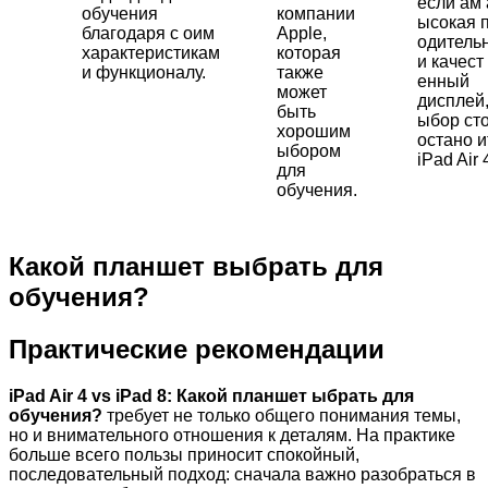
если ам
обучения
компании
ысокая 
благодаря с оим
Apple,
одитель
характеристикам
которая
и качест
и функционалу.
также
енный
может
дисплей
быть
ыбор ст
хорошим
остано и
ыбором
iPad Air 
для
обучения.
Какой планшет выбрать для
обучения?
Практические рекомендации
iPad Air 4 vs iPad 8: Какой планшет ыбрать для
обучения?
требует не только общего понимания темы,
но и внимательного отношения к деталям. На практике
больше всего пользы приносит спокойный,
последовательный подход: сначала важно разобраться в