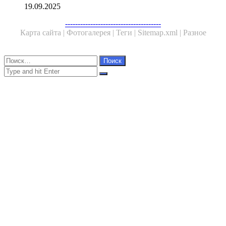
19.09.2025
Facebook
Twitter
WhatsApp
Telegram
--------------------------------------
Карта сайта |
Фотогалерея |
Теги |
Sitemap.xml |
Разное
Close
Найти:
Close
Search
for