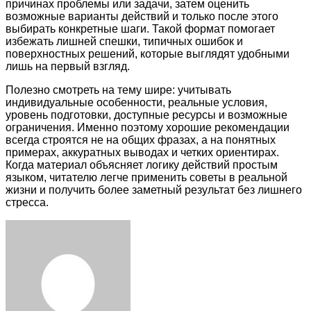
причинах проблемы или задачи, затем оценить
возможные варианты действий и только после этого
выбирать конкретные шаги. Такой формат помогает
избежать лишней спешки, типичных ошибок и
поверхностных решений, которые выглядят удобными
лишь на первый взгляд.
Полезно смотреть на тему шире: учитывать
индивидуальные особенности, реальные условия,
уровень подготовки, доступные ресурсы и возможные
ограничения. Именно поэтому хорошие рекомендации
всегда строятся не на общих фразах, а на понятных
примерах, аккуратных выводах и четких ориентирах.
Когда материал объясняет логику действий простым
языком, читателю легче применить советы в реальной
жизни и получить более заметный результат без лишнего
стресса.
Facebook
Twitter
LinkedIn
Tumblr
Pinterest
Reddit
VKontakte
Odnoklassniki
Skype
WhatsApp
Telegram
Viber
Share
Print
via
Email