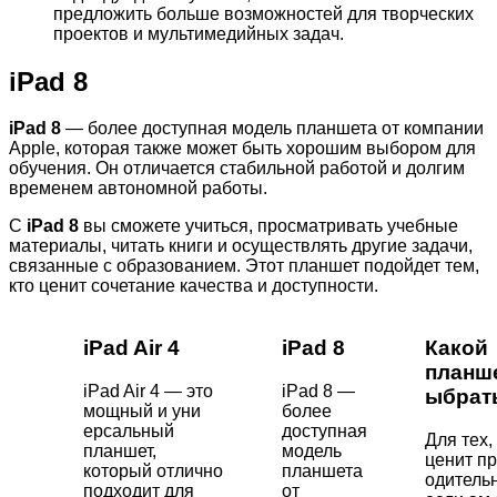
предложить больше возможностей для творческих
проектов и мультимедийных задач.
iPad 8
iPad 8
— более доступная модель планшета от компании
Apple, которая также может быть хорошим выбором для
обучения. Он отличается стабильной работой и долгим
временем автономной работы.
С
iPad 8
вы сможете учиться, просматривать учебные
материалы, читать книги и осуществлять другие задачи,
связанные с образованием. Этот планшет подойдет тем,
кто ценит сочетание качества и доступности.
iPad Air 4
iPad 8
Какой
планш
iPad Air 4 — это
iPad 8 —
ыбрат
мощный и уни
более
ерсальный
доступная
Для тех,
планшет,
модель
ценит п
который отлично
планшета
одительн
подходит для
от