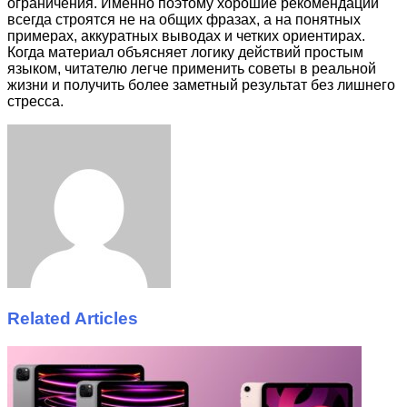
ограничения. Именно поэтому хорошие рекомендации
всегда строятся не на общих фразах, а на понятных
примерах, аккуратных выводах и четких ориентирах.
Когда материал объясняет логику действий простым
языком, читателю легче применить советы в реальной
жизни и получить более заметный результат без лишнего
стресса.
Facebook
Twitter
LinkedIn
Tumblr
Pinterest
Reddit
VKontakte
Odnoklassniki
Skype
WhatsApp
Telegram
Viber
Share
Print
via
Email
Related Articles