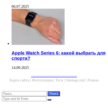
06.07.2025
Apple Watch Series 6: какой выбрать для
спорта?
14.09.2025
Facebook
Twitter
WhatsApp
Telegram
--------------------------------------
Карта сайта |
Фотогалерея |
Теги |
Sitemap.xml |
Разное
Close
Найти:
Close
Search
for