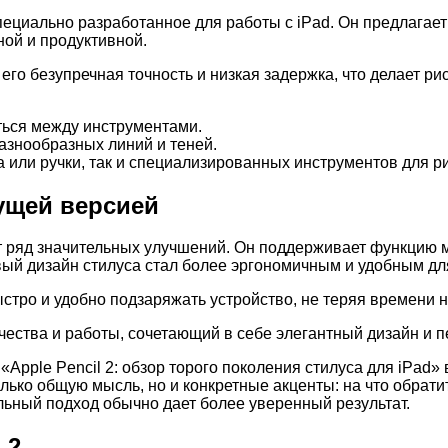
ециально разработанное для работы с iPad. Он предлагае
ной и продуктивной.
его безупречная точность и низкая задержка, что делает ри
ься между инструментами.
азнообразных линий и теней.
 или ручки, так и специализированных инструментов для р
ущей версией
 ряд значительных улучшений. Он поддерживает функцию м
новый дизайн стилуса стал более эргономичным и удобным д
стро и удобно подзаряжать устройство, не теряя времени н
рчества и работы, сочетающий в себе элегантный дизайн и 
«Apple Pencil 2: обзор торого поколения стилуса для iPad
олько общую мысль, но и конкретные акценты: на что обрат
ьный подход обычно дает более уверенный результат.
 2