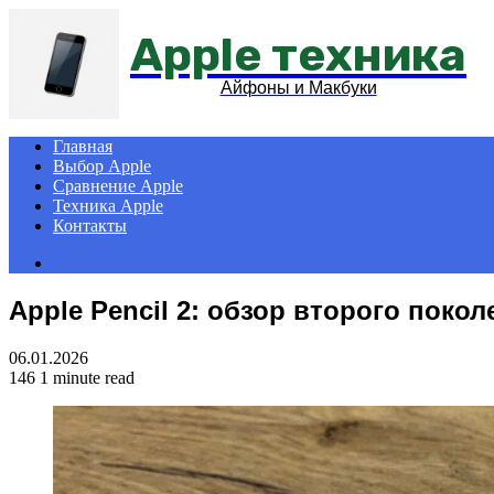
Apple техника
Айфоны и Макбуки
Главная
Выбор Apple
Сравнение Apple
Техника Apple
Контакты
Search
for
Apple Pencil 2: обзор второго покол
06.01.2026
146
1 minute read