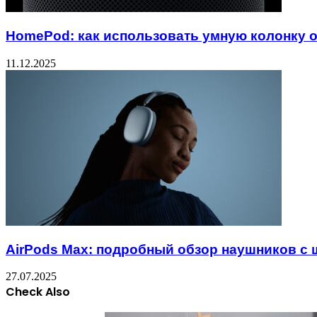
HomePod: как использовать умную колонку о
11.12.2025
AirPods Max: подробный обзор наушников с
27.07.2025
Check Also
Close