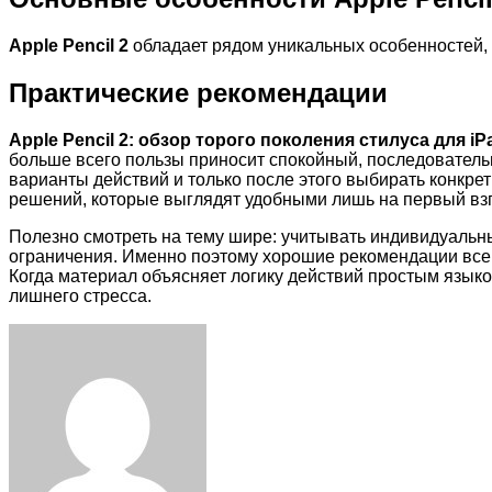
Apple Pencil 2
обладает рядом уникальных особенностей, 
Практические рекомендации
Apple Pencil 2: обзор торого поколения стилуса для iP
больше всего пользы приносит спокойный, последователь
варианты действий и только после этого выбирать конкр
решений, которые выглядят удобными лишь на первый взг
Полезно смотреть на тему шире: учитывать индивидуальн
ограничения. Именно поэтому хорошие рекомендации всегд
Когда материал объясняет логику действий простым языко
лишнего стресса.
Facebook
Twitter
LinkedIn
Tumblr
Pinterest
Reddit
VKontakte
Odnoklassniki
Skype
WhatsApp
Telegram
Viber
Share
Print
via
Email