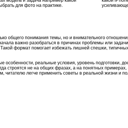
ках модель и задача например какой
какой iPhon
ыбрать для фото на практике.
усиливающе
лько общего понимания темы, но и внимательного отношения
начала важно разобраться в причинах проблемы или задач
и. Такой формат помогает избежать лишней спешки, типичн
ые особенности, реальные условия, уровень подготовки, д
а строятся не на общих фразах, а на понятных примерах, 
м, читателю легче применить советы в реальной жизни и по