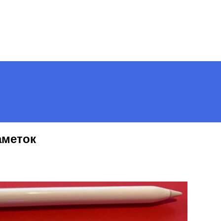
Menu
аметок