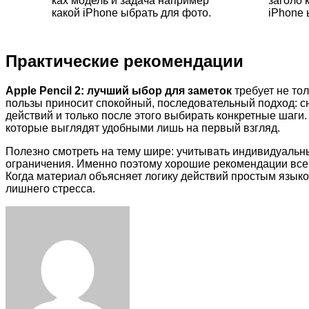
ках модель и задача например
заголо 
какой iPhone ыбрать для фото.
iPhone 
Практические рекомендации
Apple Pencil 2: лучший ыбор для заметок
требует не то
пользы приносит спокойный, последовательный подход: с
действий и только после этого выбирать конкретные шаг
которые выглядят удобными лишь на первый взгляд.
Полезно смотреть на тему шире: учитывать индивидуальн
ограничения. Именно поэтому хорошие рекомендации всегд
Когда материал объясняет логику действий простым языко
лишнего стресса.
Facebook
Twitter
LinkedIn
Tumblr
Pinterest
Reddit
VKontakte
Odnoklassniki
Skype
WhatsApp
Telegram
Viber
Share
Print
via
Email